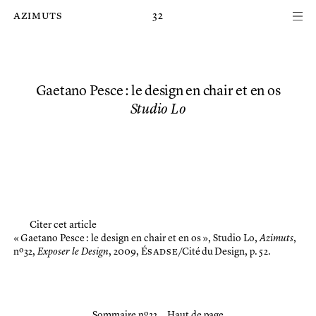
Passer au contenu principal de la page
azimuts
32
Gaetano Pesce : le design en chair et en os
Studio Lo
Citer cet article
« Gaetano Pesce : le design en chair et en os »,
Studio Lo,
Azimuts
,
nº 32,
Exposer le Design
, 2009, É
sadse
/Cité du Design, p. 52.
Sommaire nº 32
Haut de page