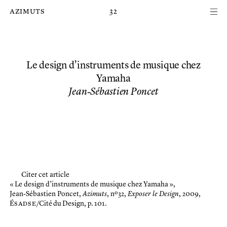
Passer au contenu principal de la page
azimuts
32
Le design d’instruments de musique chez
Yamaha
Jean‑Sébastien Poncet
Citer cet article
« Le design d’instruments de musique chez Yamaha »,
Jean‑Sébastien Poncet,
Azimuts
, nº 32,
Exposer le Design
, 2009,
É
sadse
/Cité du Design, p. 101.