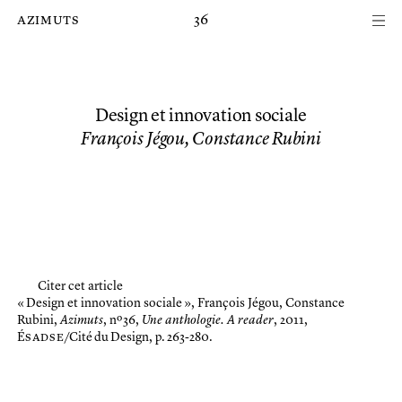
Passer au contenu principal de la page
azimuts
36
Design et innovation sociale
François Jégou, Constance Rubini
Citer cet article
« Design et innovation sociale »,
François Jégou, Constance
Rubini,
Azimuts
, nº 36,
Une anthologie. A reader
, 2011,
É
sadse
/Cité du Design, p. 263-280.