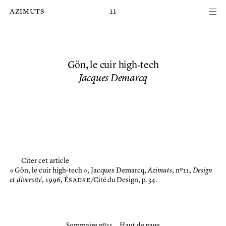
Passer au contenu principal de la page
azimuts
11
Gön, le cuir high‑tech
Jacques Demarcq
Citer cet article
« Gön, le cuir high‑tech »,
Jacques Demarcq,
Azimuts
, nº 11,
Design
et diversité
, 1996, É
sadse
/Cité du Design, p. 34.
Sommaire nº 11
Haut de page