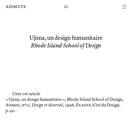
Passer au contenu principal de la page
azimuts
11
Ujima, un design humanitaire
Rhode Island School of Design
Citer cet article
« Ujima, un design humanitaire »,
Rhode Island School of Design,
Azimuts
, nº 11,
Design et diversité
, 1996, É
sadse
/Cité du Design,
p. 40.