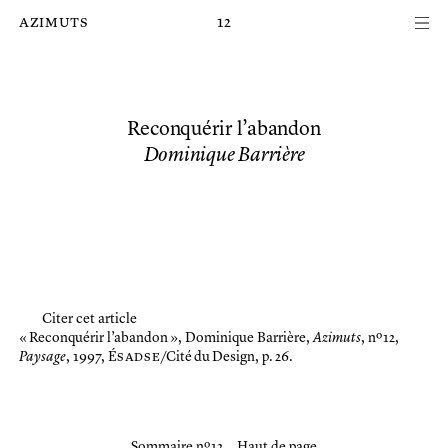
Passer au contenu principal de la page
azimuts
12
Reconquérir l’abandon
Dominique Barrière
Citer cet article
« Reconquérir l’abandon »,
Dominique Barrière,
Azimuts
, nº 12,
Paysage
, 1997, É
sadse
/Cité du Design, p. 26.
Sommaire nº 12
Haut de page