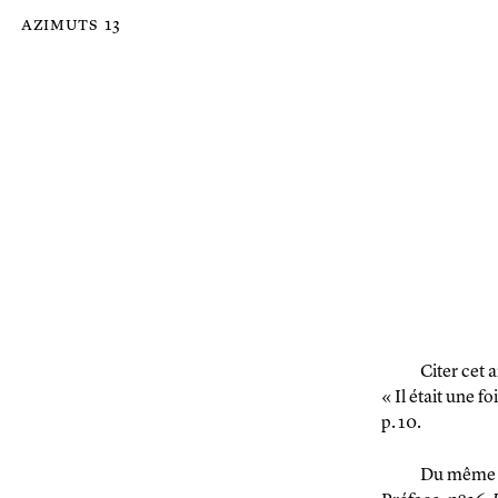
Passer au contenu principal de la page
azimuts
13
Citer cet a
« Il était une fo
p. 10.
Du même 