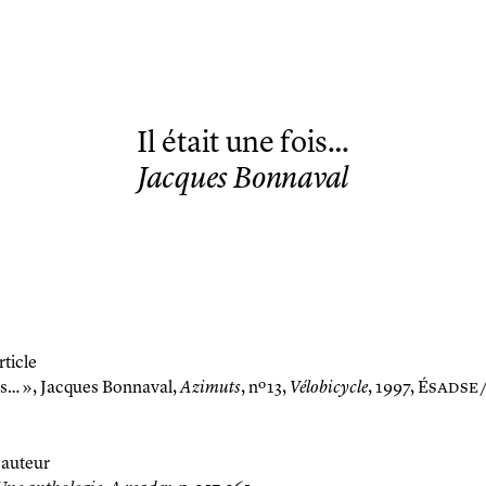
Il était une fois…
Jacques Bonnaval
rticle
is… »,
Jacques Bonnaval,
Azimuts
, nº 13,
Vélobicycle
, 1997, É
sadse
auteur