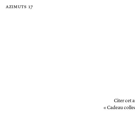
Passer au contenu principal de la page
azimuts
17
Citer cet a
« Cadeau colle