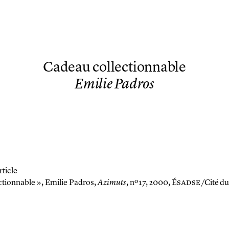
Cadeau collectionnable
Emilie Padros
rticle
ctionnable »,
Emilie Padros,
Azimuts
, nº 17, 2000, É
sadse
/Cité du