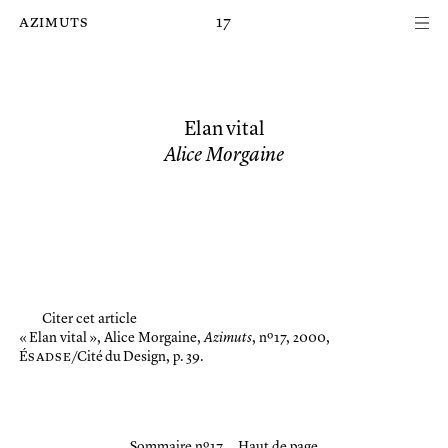
Passer au contenu principal de la page
azimuts
17
Elan vital
Alice Morgaine
Citer cet article
« Elan vital »,
Alice Morgaine,
Azimuts
, nº 17, 2000,
É
sadse
/Cité du Design, p. 39.
Sommaire nº 17
Haut de page