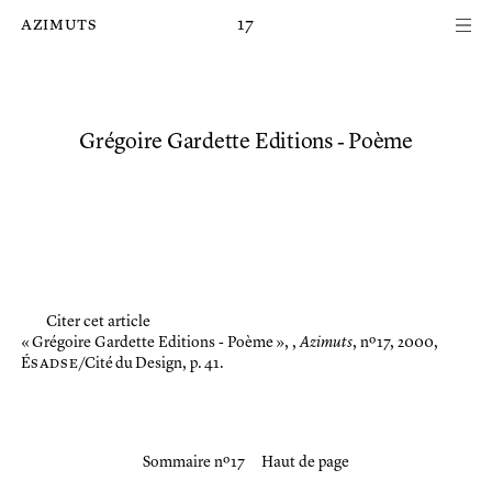
Passer au contenu principal de la page
azimuts
17
Grégoire Gardette Editions ‑ Poème
Citer cet article
« Grégoire Gardette Editions ‑ Poème »,
,
Azimuts
, nº 17, 2000,
É
sadse
/Cité du Design, p. 41.
Sommaire nº 17
Haut de page