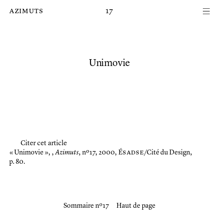
Passer au contenu principal de la page
azimuts
17
Unimovie
Citer cet article
« Unimovie »,
,
Azimuts
, nº 17, 2000, É
sadse
/Cité du Design,
p. 80.
Sommaire nº 17
Haut de page