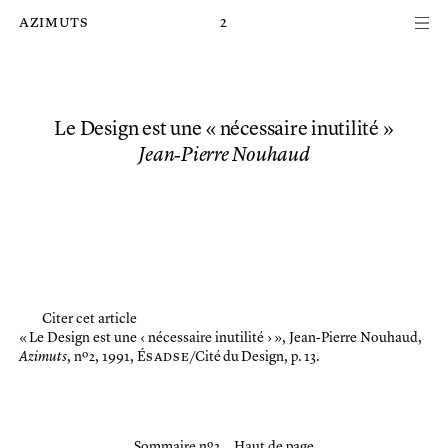
Passer au contenu principal de la page
azimuts
2
Le Design est une « nécessaire inutilité »
Jean‑Pierre Nouhaud
Citer cet article
« Le Design est une ‹ nécessaire inutilité › »,
Jean‑Pierre Nouhaud,
Azimuts
, nº 2, 1991, É
sadse
/Cité du Design, p. 13.
Sommaire nº 2
Haut de page