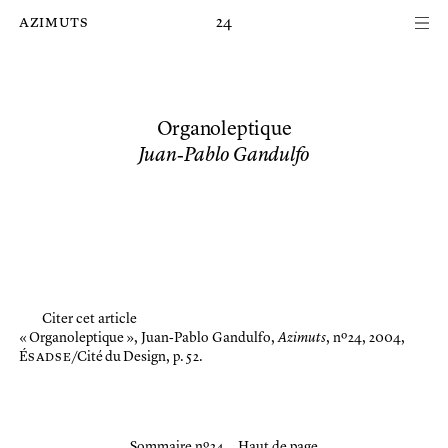
Passer au contenu principal de la page
azimuts
24
Organoleptique
Juan‑Pablo Gandulfo
Citer cet article
« Organoleptique »,
Juan‑Pablo Gandulfo,
Azimuts
, nº 24, 2004,
É
sadse
/Cité du Design, p. 52.
Sommaire nº 24
Haut de page