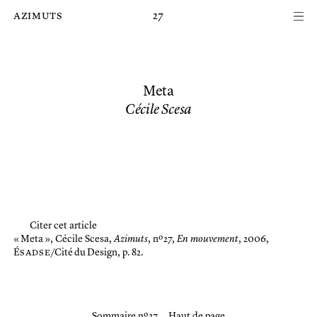
Passer au contenu principal de la page
azimuts
27
Meta
Cécile Scesa
Citer cet article
« Meta »,
Cécile Scesa,
Azimuts
, nº 27,
En mouvement
, 2006,
É
sadse
/Cité du Design, p. 82.
Sommaire nº 27
Haut de page