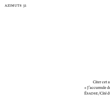
Passer au contenu principal de la page
azimuts
31
Citer cet a
« J’accumule d
É
sadse
/Cité d