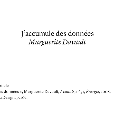
J’accumule des données
Marguerite Davault
rticle
es données »,
Marguerite Davault,
Azimuts
, nº 31,
Énergie
, 2008,
u Design, p. 102.