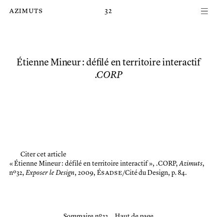
Passer au contenu principal de la page
azimuts
32
Étienne Mineur : défilé en territoire interactif
.CORP
Citer cet article
« Étienne Mineur : défilé en territoire interactif »,
.CORP,
Azimuts
,
nº 32,
Exposer le Design
, 2009, É
sadse
/Cité du Design, p. 84.
Sommaire nº 32
Haut de page