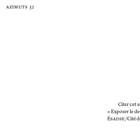
Passer au contenu principal de la page
azimuts
32
Citer cet a
« Exposer le de
É
sadse
/Cité d