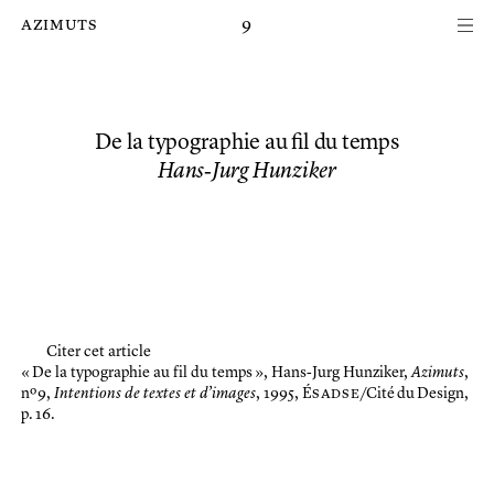
Passer au contenu principal de la page
azimuts
9
De la typographie au fil du temps
Hans‑Jurg Hunziker
Citer cet article
« De la typographie au fil du temps »,
Hans‑Jurg Hunziker,
Azimuts
,
nº 9,
Intentions de textes et d’images
, 1995, É
sadse
/Cité du Design,
p. 16.