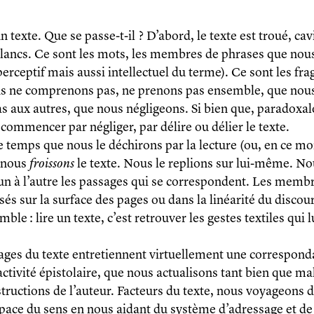
 texte. Que se passe-t-il ? D’abord, le texte est troué, cav
lancs. Ce sont les mots, les membres de phrases que nou
perceptif mais aussi intellectuel du terme). Ce sont les fr
us ne comprenons pas, ne prenons pas ensemble, que nou
s aux autres, que nous négligeons. Si bien que, paradoxal
t commencer par négliger, par délire ou délier le texte.
temps que nous le déchirons par la lecture (ou, en ce 
, nous
froissons
le texte. Nous le replions sur lui-même. N
un à l’autre les passages qui se correspondent. Les membr
sés sur la surface des pages ou dans la linéarité du discou
le : lire un texte, c’est retrouver les gestes textiles qui 
ages du texte entretiennent virtuellement une correspond
ctivité épistolaire, que nous actualisons tant bien que mal
structions de l’auteur. Facteurs du texte, nous voyageons 
espace du sens en nous aidant du système d’adressage et de