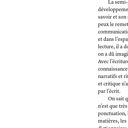
La semi-
développement
savoir et son 
peux le remett
communicatio
et dans l’esp
lecture, il a 
on a dû imagi
Avec l’écritu
connaissance 
narratifs et r
et critique n
par l’écrit.
On sait 
n’est que trè
ponctuation, l
matières, les