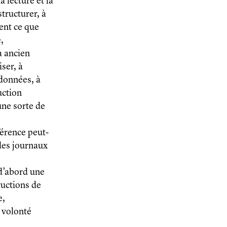
a lecture et la
structurer, à
sent ce que
,
à ancien
iser, à
 données, à
uction
une sorte de
fférence peut-
 des journaux
 d’abord une
tructions de
e,
à volonté