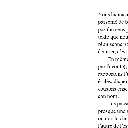
Nous lisons un
parsemé de b
pas (au sens 
texte que no
réunissons pa
écouter, c’es
En même 
par l’écoute)
rapportons l’
étalés, disper
cousons ensemb
son nom.
Les pass
presque une a
ou non les in
l’autre de l’