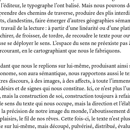
, l’éditeur, le typographe l’ont balisé. Mais nous pouvons 
 prendre des chemins de traverse, produire des plis interdi
ts, clandestins, faire émerger d’autres géographies séman
e travail de la lecture : à partir d’une linéarité ou d’une plat
chirer, de froisser, de tordre, de recoudre le texte pour ou
sse se déployer le sens. L’espace du sens ne préexiste pas à
arcourant, en le cartographiant que nous le fabriquons.
dant que nous le replions sur lui-même, produisant ainsi 
utonome, son aura sémantique, nous rapportons aussi le te
utres discours, à des images, à des affects, à toute l’immen
désirs et de signes qui nous constitue. Ici, ce n’est plus l’u
, mais la construction de soi, construction toujours à refa
le sens du texte qui nous occupe, mais la direction et l’él
 la précision de notre image du monde, l’aboutissement d
plaisirs, le fil de nos rêves. Cette fois-ci, le texte n’est plu
le sur lui-même, mais découpé, pulvérisé, distribué, évalu