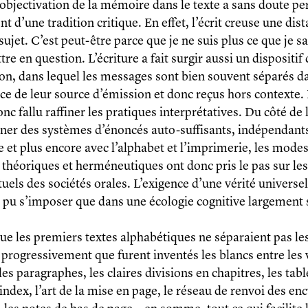
objectivation de la mémoire dans le texte a sans doute pe
 d’une tradition critique. En effet, l’écrit creuse une dist
sujet. C’est peut-être parce que je ne suis plus ce que je sa
re en question. L’écriture a fait surgir aussi un dispositif
n, dans lequel les messages sont bien souvent séparés d
ace de leur source d’émission et donc reçus hors contexte.
donc fallu raffiner les pratiques interprétatives. Du côté de 
ner des systèmes d’énoncés auto-suffisants, indépendants
re et plus encore avec l’alphabet et l’imprimerie, les mode
théoriques et herméneutiques ont donc pris le pas sur les
ituels des sociétés orales. L’exigence d’une vérité universel
’a pu s’imposer que dans une écologie cognitive largement 
que les premiers textes alphabétiques ne séparaient pas le
s progressivement que furent inventés les blancs entre les 
es paragraphes, les claires divisions en chapitres, les tab
 index, l’art de la mise en page, le réseau de renvoi des en