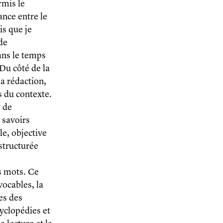
rmis le
ance entre le
is que je
 de
ans le temps
 Du côté de la
la rédaction,
 du contexte.
s de
 savoirs
le, objective
structurée
s mots. Ce
vocables, la
les des
cyclopédies et