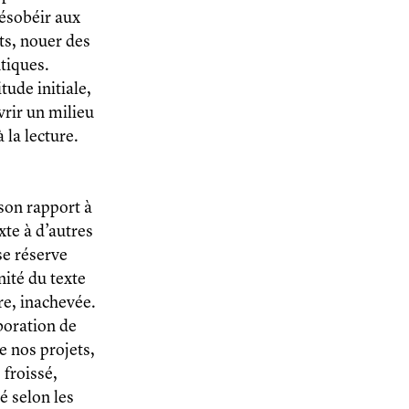
désobéir aux
ts, nouer des
tiques.
itude initiale,
vrir un milieu
 la lecture.
son rapport à
xte à d’autres
se réserve
nité du texte
ire, inachevée.
aboration de
e nos projets,
s froissé,
é selon les