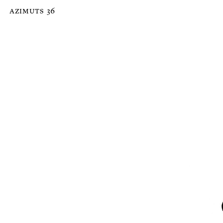
Passer au contenu principal de la page
azimuts
36