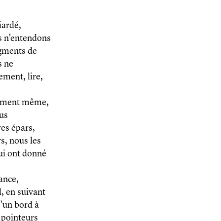
iardé,
s n’entendons
agments de
s ne
ement, lire,
moment même,
ous
es épars,
rs, nous les
lui ont donné
ance,
, en suivant
d’un bord à
 pointeurs