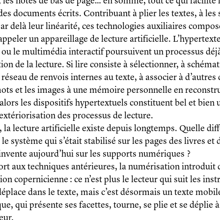
 les notes de bas de page… en somme, tout ce qui facilite l
es documents écrits. Contribuant à plier les textes, à les 
par delà leur linéarité, ces technologies auxiliaires compo
appeler un appareillage de lecture artificielle. L’hypertexte
ou le multimédia interactif poursuivent un processus déj
ation de la lecture. Si lire consiste à sélectionner, à schémat
 réseau de renvois internes au texte, à associer à d’autres
mots et les images à une mémoire personnelle en reconstr
lors les dispositifs hypertextuels constituent bel et bien 
’extériorisation des processus de lecture.
, la lecture artificielle existe depuis longtemps. Quelle di
 le système qui s’était stabilisé sur les pages des livres et
s’invente aujourd’hui sur les supports numériques ?
ort aux techniques antérieures, la numérisation introduit
ion copernicienne : ce n’est plus le lecteur qui suit les ins
 déplace dans le texte, mais c’est désormais un texte mobil
e, qui présente ses facettes, tourne, se plie et se déplie 
eur.