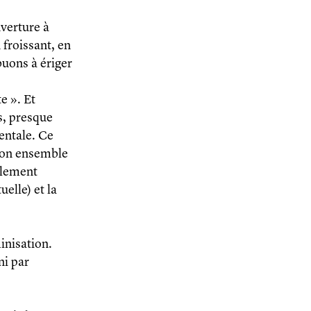
uverture à
n froissant, en
buons à ériger
e ». Et
es, presque
mentale. Ce
 son ensemble
eulement
uelle) et la
inisation.
ni par