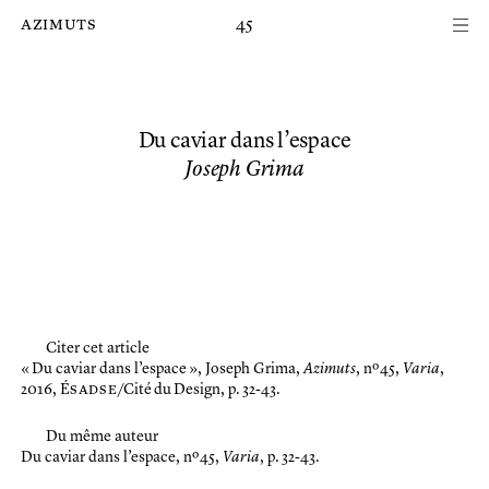
Passer au contenu principal de la page
azimuts
45
Du caviar dans l’espace
Joseph Grima
Citer cet article
« Du caviar dans l’espace »,
Joseph Grima,
Azimuts
, nº 45,
Varia
,
2016, É
sadse
/Cité du Design, p. 32-43.
Du même auteur
Du caviar dans l’espace
, nº 45,
Varia
, p. 32-43.