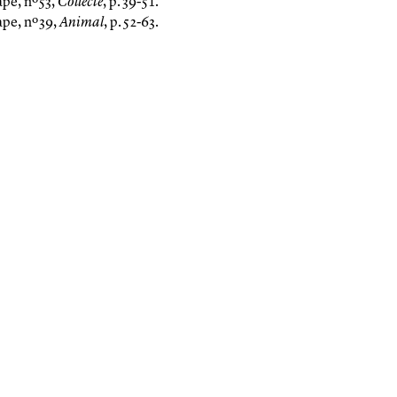
ape
, nº 53,
Collecte
, p. 39-51.
ape
, nº 39,
Animal
, p. 52-63.