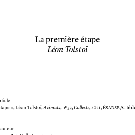
La première étape
Léon Tolstoï
rticle
étape »,
Léon Tolstoï,
Azimuts
, nº 53,
Collecte
, 2021, É
sadse
/Cité d
auteur