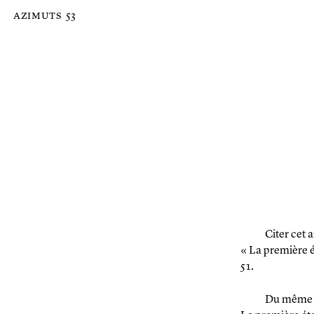
Passer au contenu principal de la page
azimuts
53
Citer cet a
« La première 
51.
Du même 