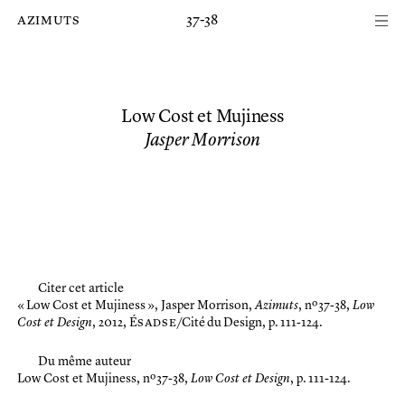
Passer au contenu principal de la page
azimuts
37-38
Low Cost et Mujiness
Jasper Morrison
Citer cet article
« Low Cost et Mujiness »,
Jasper Morrison,
Azimuts
, nº 37-38,
Low
Cost et Design
, 2012, É
sadse
/Cité du Design, p. 111-124.
Du même auteur
Low Cost et Mujiness
, nº 37-38,
Low Cost et Design
, p. 111-124.