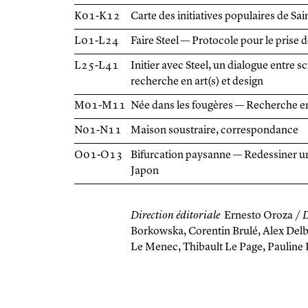
K01-K12
Carte des initiatives populaires de Sa
L01-L24
Faire Steel — Protocole pour le prise
L25-L41
Initier avec Steel, un dialogue entre s
recherche en art(s) et design
M01-M11
Née dans les fougères — Recherche en 
N01-N11
Maison soustraire, correspondance
O01-O13
Bifurcation paysanne — Redessiner u
Japon
Direction éditoriale
Ernesto Oroza /
D
Borkowska, Corentin Brulé, Alex Delb
Le Menec, Thibault Le Page, Pauline 