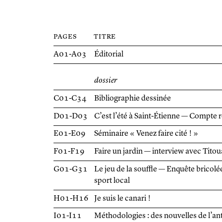
pages
titre
A01-A03
Éditorial
dossier
C01-C34
Bibliographie dessinée
D01-D03
C’est l’été à Saint-Étienne — Compt
E01-E09
Séminaire « Venez faire cité ! »
F01-F19
Faire un jardin — interview avec Tito
G01-G31
Le jeu de la souffle — Enquête bricolé
sport local
H01-H16
Je suis le canari !
I01-I11
Méthodologies : des nouvelles de l’ant