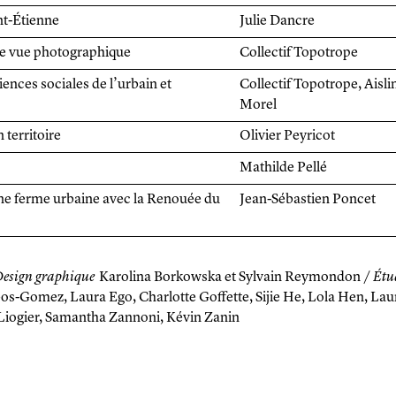
int-Étienne
Julie Dancre
 de vue photographique
Collectif Topotrope
ciences sociales de l’urbain et
Collectif Topotrope, Aisli
Morel
territoire
Olivier Peyricot
Mathilde Pellé
ne ferme urbaine avec la Renouée du
Jean-Sébastien Poncet
esign graphique
Karolina Borkowska et Sylvain Reymondon /
Étud
os-Gomez, Laura Ego, Charlotte Goffette, Sijie He, Lola Hen, Lau
Liogier, Samantha Zannoni, Kévin Zanin