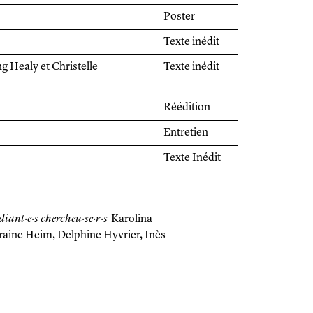
Poster
Texte inédit
ng Healy et Christelle
Texte inédit
Réédition
Entretien
Texte Inédit
iant·e·s chercheu·se·r·s
Karolina
raine Heim, Delphine Hyvrier, Inès