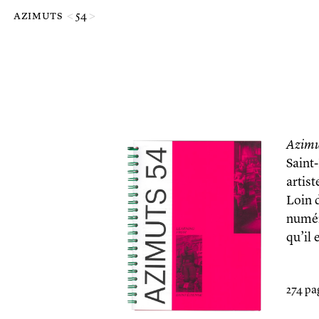
Passer au contenu principal de la page
azimuts
<
54
>
Azimu
Saint-
artist
Loin d
numér
qu’il
274 pa