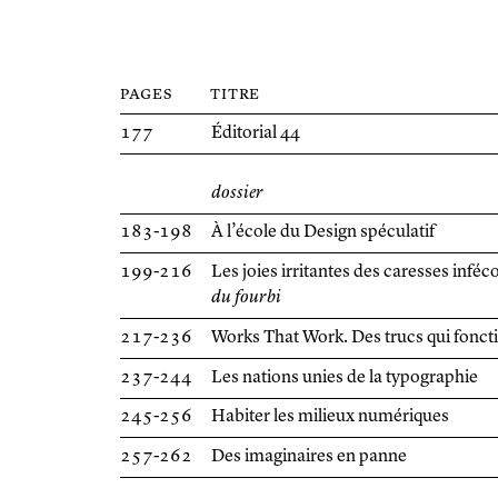
pages
titre
177
Éditorial 44
dossier
183-198
À l’école du Design spéculatif
199-216
Les joies irritantes des caresses infé
du fourbi
217-236
Works That Work. Des trucs qui fonct
237-244
Les nations unies de la typographie
245-256
Habiter les milieux numériques
257-262
Des imaginaires en panne