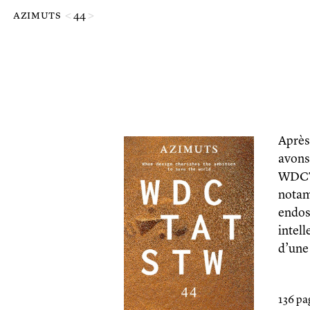
Passer au contenu principal de la page
azimuts
<
44
>
Après 
avons
WDC
notam
endos
intell
d’une
136 pa