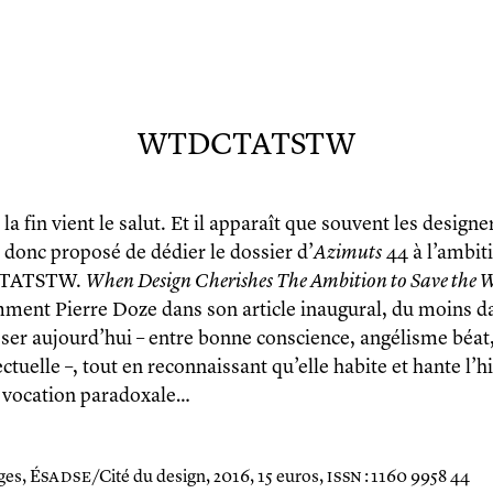
WTDCTATSTW
la fin vient le salut. Et il apparaît que souvent les desig
 donc proposé de dédier le dossier d’
Azimuts
44 à l’ambiti
TATSTW.
When Design Cherishes The Ambition to Save the 
ment Pierre Doze dans son article inaugural, du moins dan
ser aujourd’hui – entre bonne conscience, angélisme béat
ectuelle –, tout en reconnaissant qu’elle habite et hante l’
 vocation paradoxale…
ges, É
sadse
/Cité du design, 2016, 15 euros,
issn
: 1160 9958 44