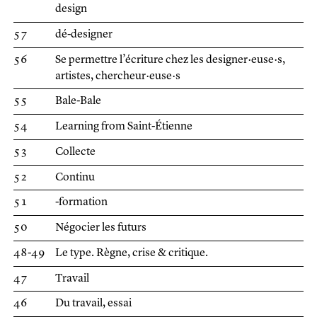
design
57
dé-designer
56
Se permettre l’écriture chez les designer·euse·s,
artistes, chercheur·euse·s
55
Bale-Bale
54
Learning from Saint-Étienne
53
Collecte
52
Continu
51
-formation
50
Négocier les futurs
48-49
Le type. Règne, crise & critique.
47
Travail
46
Du travail, essai