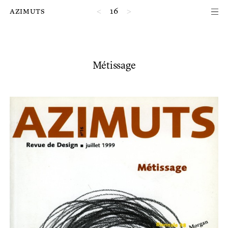
Passer au contenu principal de la page
azimuts
<
16
>
Métissage