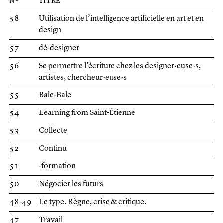
nº
titre
58
Utilisation de l’intelligence artificielle en art et en
design
57
dé-designer
56
Se permettre l’écriture chez les designer·euse·s,
artistes, chercheur·euse·s
55
Bale-Bale
54
Learning from Saint-Étienne
53
Collecte
52
Continu
51
-formation
50
Négocier les futurs
48-49
Le type. Règne, crise & critique.
47
Travail