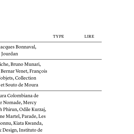
type
lire
 Jacques Bonnaval,
c Jourdan
riche, Bruno Munari,
Bernar Venet, François
bjets, Collection
 et Souto de Moura
tura Colombiana de
zar Nomade, Mercy
h Phirun, Odile Kurzaj,
ne Martel, Parade, Les
Connu, Kiata Kwanda,
 Design, Instituto de